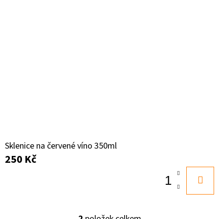
D
O
P
O
R
U
Č
U
J
E
Sklenice na červené víno 350ml
M
250 Kč
E
2
položek celkem