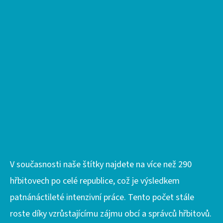
Y
V
Ý
P
I
S
U
V současnosti naše štítky najdete na více než 290
hřbitovech po celé republice, což je výsledkem
patnánáctileté intenzivní práce. Tento počet stále
roste díky vzrůstajícímu zájmu obcí a správců hřbitovů.