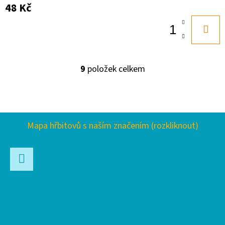
48 Kč
9
položek celkem
O
V
L
Á
Z
D
Mapa hřbitovů s naším značením (rozkliknout)
Á
A
P
C
Í
A
P
Facebook
T
R
Í
V
K