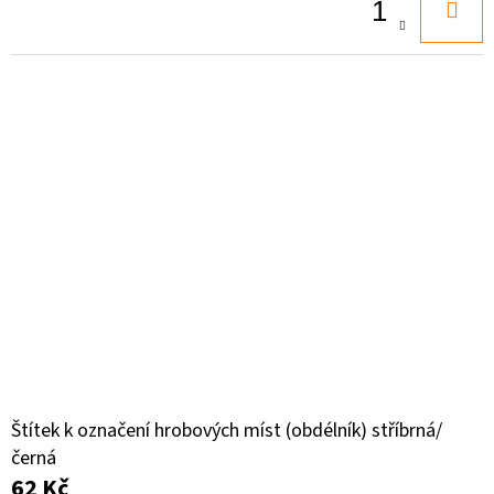
Ů
D
O
P
O
R
U
Č
U
J
E
M
E
Štítek k označení hrobových míst (obdélník) stříbrná/
černá
62 Kč