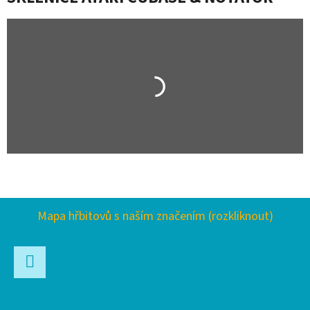
Z
Mapa hřbitovů s naším značením (rozkliknout)
Á
P
A
Facebook
T