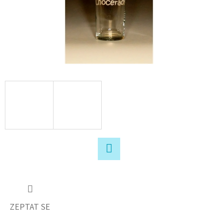
D
O
P
O
R
U
Č
U
J
E
M
E
Facebook
ZEPTAT SE