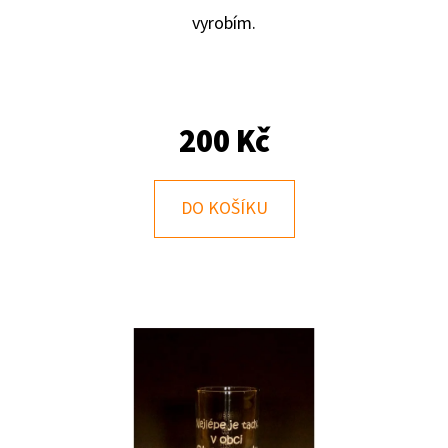
E
vyrobím.
T
E
N
200 Kč
A
J
Í
DO KOŠÍKU
T
?
HLEDAT