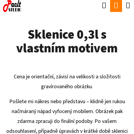
K
Hledat
Náku
Přejít
O
Zpět
Zpět
na
koší
Š
obsah
Sklenice 0,3l s
Í
C
K
vlastním motivem
O
P
O
T
Cena je orientační, závisí na velikosti a složitosti
Ř
gravírovaného obrázku.
E
Po
šlete mi nákres nebo představu – klidně jen rukou
B
načmáraný nápad vyfocený mobilem. Obrázek pak
U
zdarma zpracuji do finální podoby. Po vašem
J
odsouhlasení, případně úpravách v krátké době sklenici