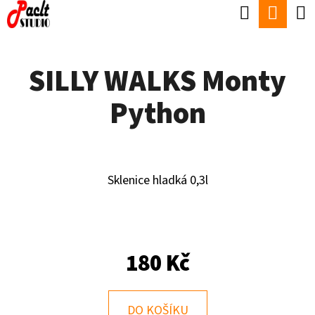
K
Hledat
Náku
Přejít
O
Zpět
Zpět
na
koší
Š
obsah
SILLY WALKS Monty
Í
C
K
Python
O
P
O
T
Sklenice hladká 0,3l
Ř
E
B
180 Kč
U
J
DO KOŠÍKU