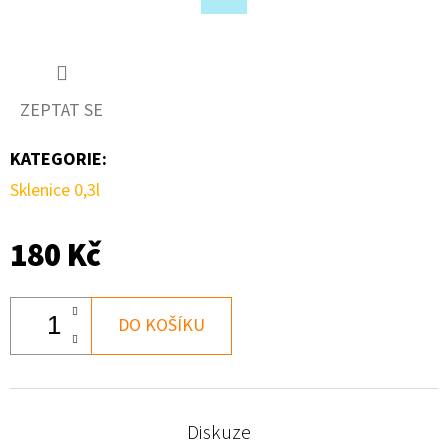
Facebook
D
O
P
ZEPTAT SE
O
R
KATEGORIE
:
U
Sklenice 0,3l
Č
U
180 Kč
J
E
M
DO KOŠÍKU
E
Diskuze