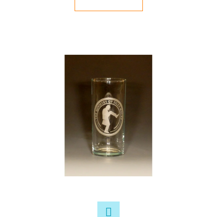
E
T
E
N
A
J
Í
T
?
HLEDAT