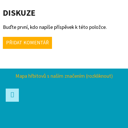
DISKUZE
Buďte první, kdo napíše příspěvek k této položce.
PŘIDAT KOMENTÁŘ
Z
Mapa hřbitovů s naším značením (rozkliknout)
Á
P
A
Facebook
T
Í