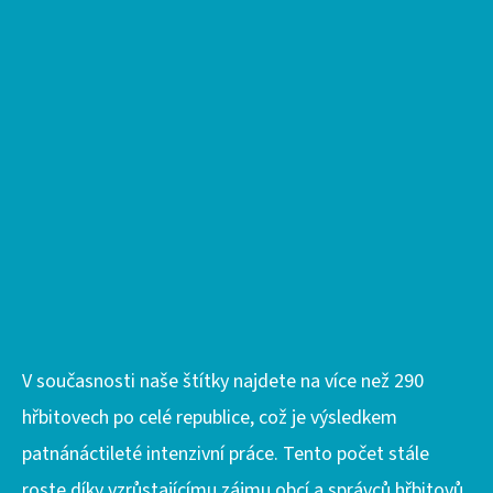
V současnosti naše štítky najdete na více než 290
hřbitovech po celé republice, což je výsledkem
patnánáctileté intenzivní práce. Tento počet stále
roste díky vzrůstajícímu zájmu obcí a správců hřbitovů.